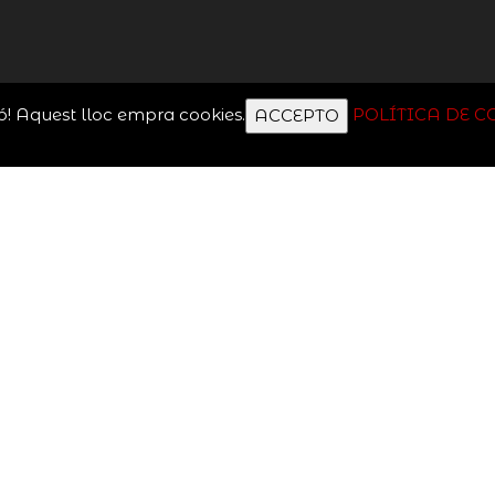
ó! Aquest lloc empra cookies.
POLÍTICA DE C
ACCEPTO