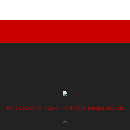
AV. DOLORS, 17 · 08243 · MANRESA
info@stroika.cat