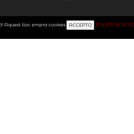
ó! Aquest lloc empra cookies.
POLÍTICA DE C
ACCEPTO